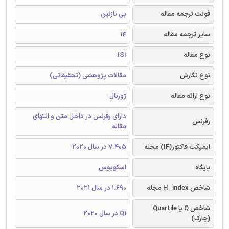
فونت ترجمه مقاله
بی نازنین
سایز ترجمه مقاله
14
نوع مقاله
ISI
نوع نگارش
مقالات پژوهشی (تحقیقاتی)
نوع ارائه مقاله
ژورنال
دارای رفرنس در داخل متن و انتهای
رفرنس
مقاله
ایمپکت فاکتور(IF) مجله
7.405 در سال 2020
پایگاه
اسکوپوس
شاخص H_index مجله
1.690 در سال 2021
شاخص Q یا Quartile
Q1 در سال 2020
(چارک)