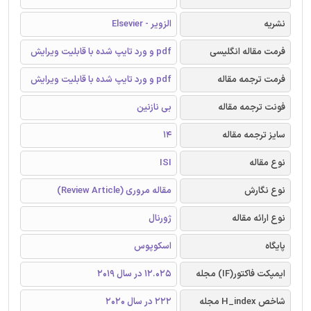
نشریه
الزویر - Elsevier
فرمت مقاله انگلیسی
pdf و ورد تایپ شده با قابلیت ویرایش
فرمت ترجمه مقاله
pdf و ورد تایپ شده با قابلیت ویرایش
فونت ترجمه مقاله
بی نازنین
سایز ترجمه مقاله
14
نوع مقاله
ISI
نوع نگارش
مقاله مروری (Review Article)
نوع ارائه مقاله
ژورنال
پایگاه
اسکوپوس
ایمپکت فاکتور(IF) مجله
12.025 در سال 2019
شاخص H_index مجله
222 در سال 2020