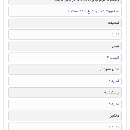
به صورت عکس، درج شده است ✓
ضمیمه
ندارد
بیس
نیست ☓
مدل مفهومی
ندارد ☓
پرسشنامه
ندارد ☓
متغیر
ندارد ☓