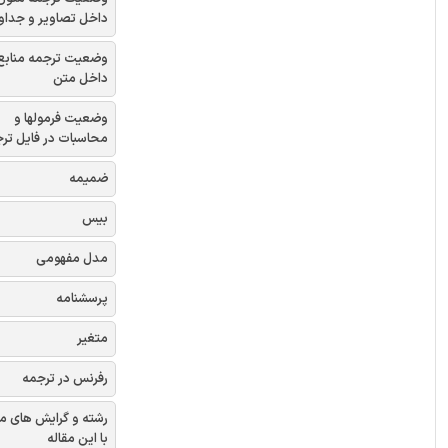
داخل تصاویر و جداو
وضعیت ترجمه منابع
داخل متن
وضعیت فرمولها و
محاسبات در فایل تر
ضمیمه
بیس
مدل مفهومی
پرسشنامه
متغیر
رفرنس در ترجمه
رشته و گرایش های م
با این مقاله