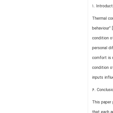
1. Introduct
Thermal com
behaviour’’
condition o
personal di
comfort is 
condition o
inputs influ
6. Conclusi
This paper 
that each a