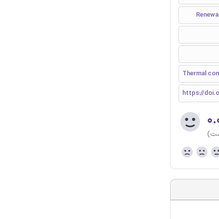
Thermal com
https://doi.o
۰.
ست)