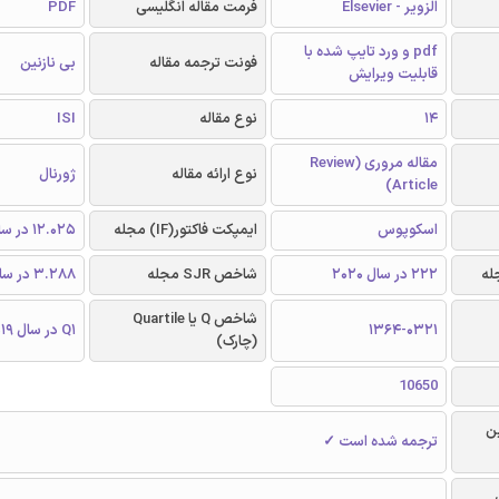
الزویر - Elsevier
فرمت مقاله انگلیسی
PDF
pdf و ورد تایپ شده با
فونت ترجمه مقاله
بی نازنین
قابلیت ویرایش
14
نوع مقاله
ISI
مقاله مروری (Review
نوع ارائه مقاله
ژورنال
Article)
اسکوپوس
ایمپکت فاکتور(IF) مجله
12.025 در سال 2019
222 در سال 2020
شاخص SJR مجله
3.288 در سال 2019
شاخص Q یا Quartile
1364-0321
Q1 در سال 2019
(چارک)
10650
ن
ترجمه شده است ✓