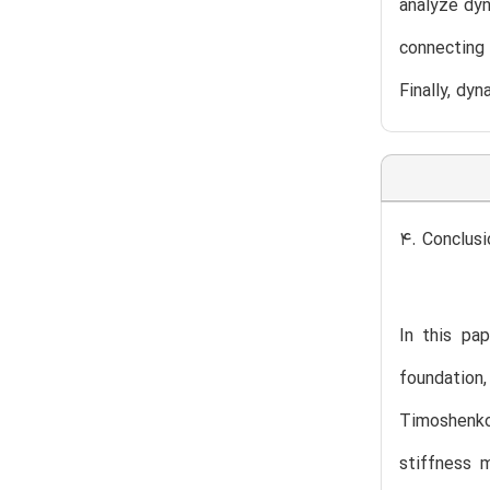
analyze dyn
connecting 
Finally, dy
4. Conclusi
In this pa
foundation,
Timoshenko
stiffness 