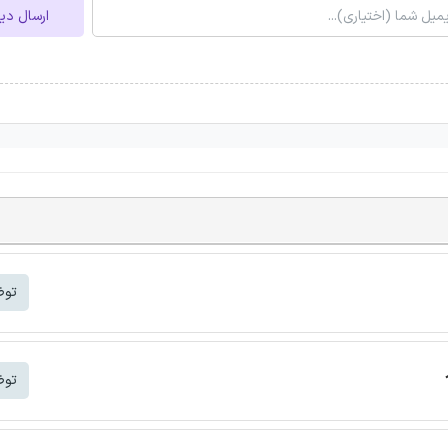
ارسال دی
توض
توض