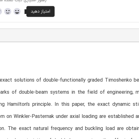
(هنوز امتیازی ثبت نشده ا
 exact solutions of double-functionally graded Timoshenko b
arks of double-beam systems in the field of engineering, m
ng Hamilton’s principle. In this paper, the exact dynamic s
 on Winkler-Pasternak under axial loading are established a
on. The exact natural frequency and buckling load are obtai