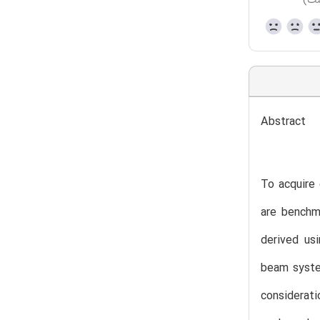
ست)
Abstract
To acquire
are benchm
derived usi
beam system
considerati