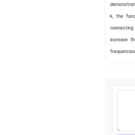
demonstrat
k, the fun
connecting
increase t
frequencies