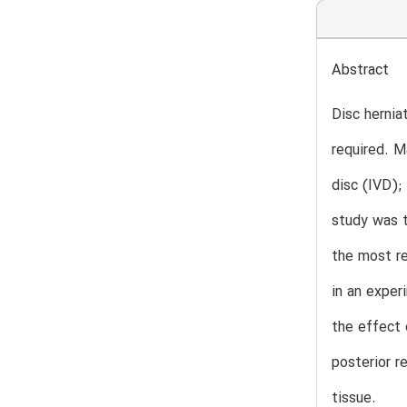
Abstract
Disc hernia
required. M
disc (IVD);
study was t
the most re
in an exper
the effect 
posterior r
tissue.