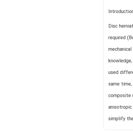
Introductio
Disc hernia
required (B
mechanical 
knowledge, 
used differ
same time,
composite n
anisotropic
simplify th