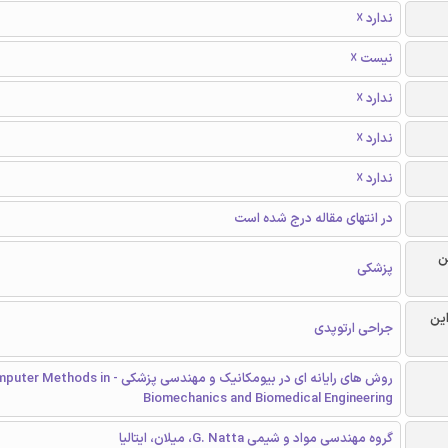
ندارد ☓
نیست ☓
ندارد ☓
ندارد ☓
ندارد ☓
در انتهای مقاله درج شده است
ن
پزشکی
این
جراحی ارتوپدی
روش های رایانه ای در بیومکانیک و مهندسی پزشکی - thods in
Biomechanics and Biomedical Engineering
گروه مهندسی مواد و شیمی G. Natta، میلان، ایتالیا