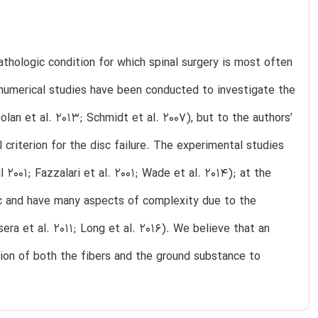
pathologic condition for which spinal surgery is most often
 numerical studies have been conducted to investigate the
olan et al. 2013; Schmidt et al. 2007), but to the authors’
 criterion for the disc failure. The experimental studies
2001; Fazzalari et al. 2001; Wade et al. 2014); at the
c and have many aspects of complexity due to the
era et al. 2011; Long et al. 2016). We believe that an
ation of both the fibers and the ground substance to