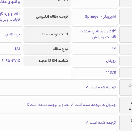
و انتهای مقال
pdf و ورد 
اشپرینگر - Springer
فرمت مقاله انگلیسی
قابلیت ویرای
pdf و ورد تایپ شده با
فونت ترجمه مقاله
بی نازنین
قابلیت ویرایش
14
نوع مقاله
ISI
ژورنال
شناسه ISSN مجله
2195-271X
11378
ن
ترجمه شده است ✓
جدول ها ترجمه شده است ✓ تصاویر ترجمه نشده است ☓
ل
ترجمه شده است ✓