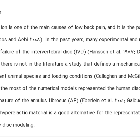
n
tion is one of the main causes of low back pain, and it is the 
oos and Aebi 2008). In the past years, many experimental and
failure of the intervertebral disc (IVD) (Hansson et al. 1987; D
there is not in the literature a study that defines a mechanical
ent animal species and loading conditions (Callaghan and McGill 
 the most of the numerical models represented the human dis
ature of the annulus fibrosus (AF) (Eberlein et al. 2001; Galbus
 hyperelastic material is a good alternative for the represent
e disc modeling.