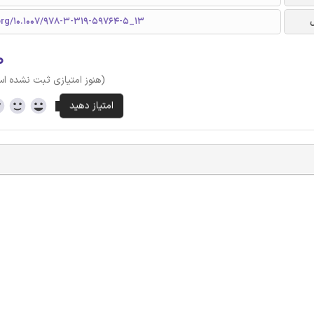
.org/10.1007/978-3-319-59764-5_13
۰
(هنوز امتیازی ثبت نشده ا