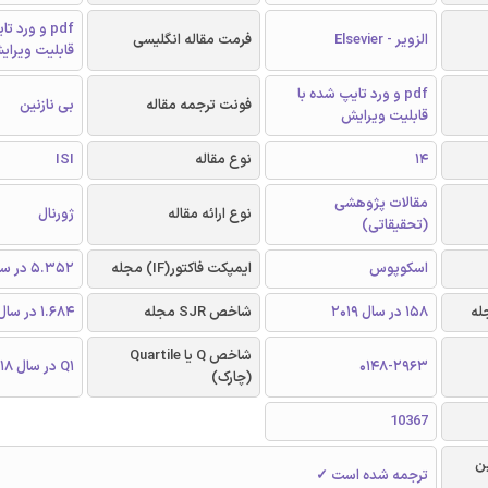
pdf و ورد 
الزویر - Elsevier
فرمت مقاله انگلیسی
قابلیت ویرای
pdf و ورد تایپ شده با
فونت ترجمه مقاله
بی نازنین
قابلیت ویرایش
14
نوع مقاله
ISI
مقالات پژوهشی
نوع ارائه مقاله
ژورنال
(تحقیقاتی)
اسکوپوس
ایمپکت فاکتور(IF) مجله
5.352 در سال 2018
158 در سال 2019
شاخص SJR مجله
1.684 در سال 2018
شاخص Q یا Quartile
0148-2963
Q1 در سال 2018
(چارک)
10367
ن
ترجمه شده است ✓