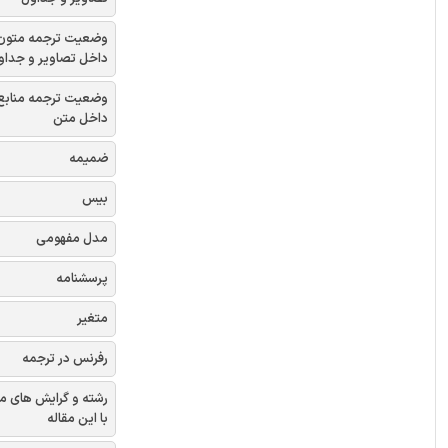
وضعیت ترجمه متون
داخل تصاویر و جداو
وضعیت ترجمه منابع
داخل متن
ضمیمه
بیس
مدل مفهومی
پرسشنامه
متغیر
رفرنس در ترجمه
رشته و گرایش های م
با این مقاله