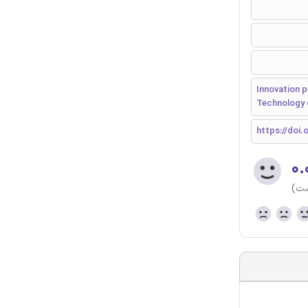
Innovation 
Technology 
https://doi.o
۰.
ست)