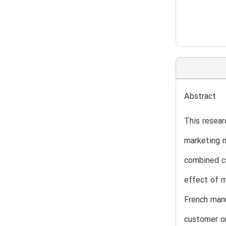
Abstract
This resear
marketing m
combined cu
effect of m
French manu
customer o