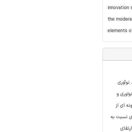
innovation 
the modera
elements of
نوآوری
واوری و
نه ای از
ری نسبت به
رتقای