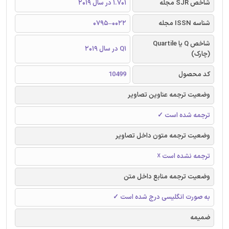
شاخص SJR مجله
1.701 در سال 2019
شناسه ISSN مجله
0022–0795
شاخص Q یا Quartile
Q1 در سال 2019
(چارک)
کد محصول
10499
وضعیت ترجمه عناوین تصاویر
ترجمه شده است ✓
وضعیت ترجمه متون داخل تصاویر
ترجمه نشده است ☓
وضعیت ترجمه منابع داخل متن
به صورت انگلیسی درج شده است ✓
ضمیمه