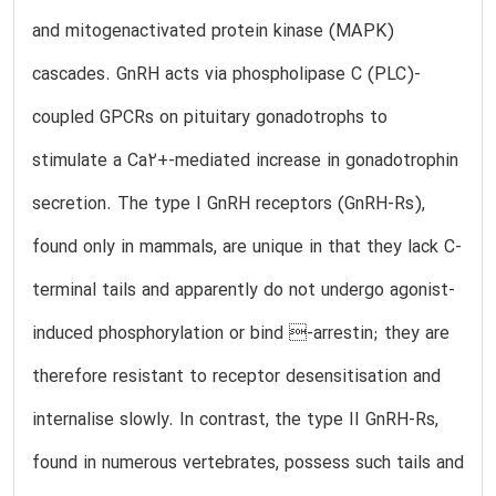
and mitogenactivated protein kinase (MAPK)
cascades. GnRH acts via phospholipase C (PLC)-
coupled GPCRs on pituitary gonadotrophs to
stimulate a Ca2+-mediated increase in gonadotrophin
secretion. The type I GnRH receptors (GnRH-Rs),
found only in mammals, are unique in that they lack C-
terminal tails and apparently do not undergo agonist-
induced phosphorylation or bind -arrestin; they are
therefore resistant to receptor desensitisation and
internalise slowly. In contrast, the type II GnRH-Rs,
found in numerous vertebrates, possess such tails and