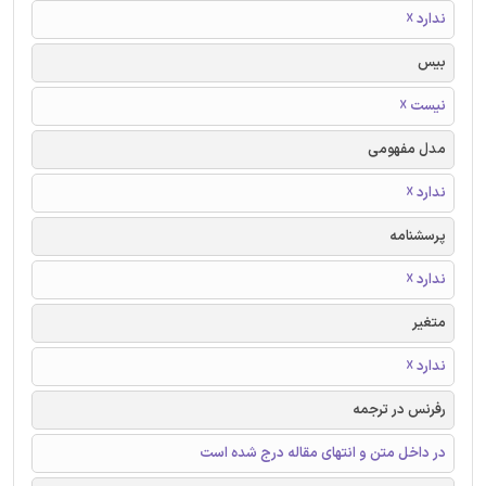
ندارد ☓
بیس
نیست ☓
مدل مفهومی
ندارد ☓
پرسشنامه
ندارد ☓
متغیر
ندارد ☓
رفرنس در ترجمه
در داخل متن و انتهای مقاله درج شده است