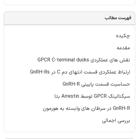
فهرست مطالب
چکیده
مقدمه
نقش های عملکردی GPCR C-terminal ducks
ارتباط عملکردی قسمت انتهای دم C در GnRH-Rs
حساسیت قسمت پایینی GnRH-R
سیگنالینگ GPCR توسط Arrestin بتا
GnRH-R در سرطان های وابسته به هورمون
بررسی اجمالی