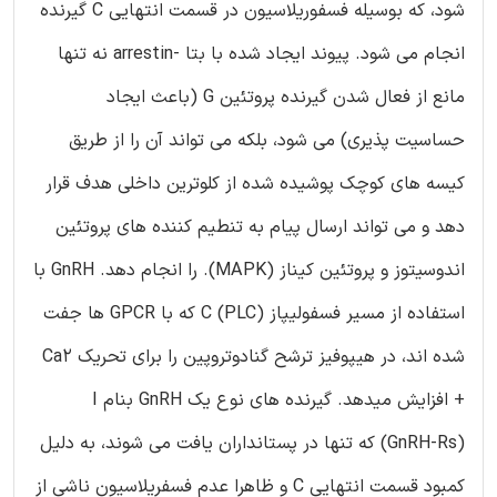
شود، که بوسیله فسفوریلاسیون در قسمت انتهایی C گیرنده
انجام می شود. پیوند ایجاد شده با بتا -arrestin نه تنها
مانع از فعال شدن گیرنده پروتئین G (باعث ایجاد
حساسیت پذیری) می شود، بلکه می تواند آن را از طریق
کیسه های کوچک پوشیده شده از کلوترین داخلی هدف قرار
دهد و می تواند ارسال پیام به تنطیم کننده های پروتئین
اندوسیتوز و پروتئین کیناز (MAPK). را انجام دهد. GnRH با
استفاده از مسیر فسفولیپاز C (PLC) که با GPCR ها جفت
شده اند، در هیپوفیز ترشح گنادوتروپین را برای تحریک Ca2
+ افزایش میدهد. گیرنده های نوع یک GnRH بنام I
(GnRH-Rs) که تنها در پستانداران یافت می شوند، به دلیل
کمبود قسمت انتهایی C و ظاهرا عدم فسفریلاسیون ناشی از