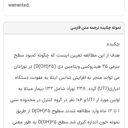
warranted.
نمونه چکیده ترجمه متن فارسی
چکیده
هدف از این مطالعه تعیین اینست که چگونه کمبود سطح
سرمی 25 هیدروکسی ویتامین دی (25(OH)D) در نوزادان
می تواند منجر به افزایش شانس ابتلا به عفونت دستگاه
ادراری(UTI) گردد. 238 نوزاد شامل 132 بیمار مبتلا به
اولین مورد از UTI و 106 نفر در گروه کنترل در محدوده سنی
1 تا 12 ماه وارد مطالعه شدند.سطوح 25(OH)D از طریق
نمونه خون اندازه گیری شد.سطح 25(OH)D به طور معنی