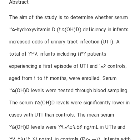
Abstract
The aim of the study is to determine whether serum
25-hydroxyvitamin D (25(OH)D) deficiency in infants
increased odds of urinary tract infection (UTI). A
total of 238 infants including 132 patients
experiencing a first episode of UTI and 106 controls,
aged from 1 to 12 months, were enrolled. Serum
25(OH)D levels were tested through blood sampling.
The serum 25(OH)D levels were significantly lower in
cases with UTI than controls. The mean serum
25(OH)D levels were 29.09±9.56 ng/mL in UTIs and
38.59±12.41 ng/mL in controls (P<0.001). Infants with