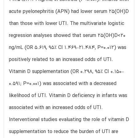
acute pyelonephritis (APN) had lower serum 25(OH)D
than those with lower UTI. The multivariate logistic
regression analyses showed that serum 25(OH)D<20
ng/mL (OR 5.619, 95% CI 1.469–21.484, P=0.012) was
positively related to an increased odds of UTI.
Vitamin D supplementation (OR 0.298, 95% CI 0.150–
0.591; P=0.001) was associated with a decreased
likelihood of UTI. Vitamin D deficiency in infants was
associated with an increased odds of UTI.
Interventional studies evaluating the role of vitamin D
supplementation to reduce the burden of UTI are