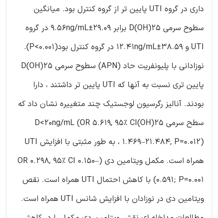
داری در گروه UTI پایین تر از گروه کنترل بود. میانگین
سطوح سرمی 25(OH)D برابر 29.09±9.56ng/mL در گروه
UTI و 38.59±12.41ng/mL در گروه کنترل بود(P<0.001).
نوزادانی با پلیونفریت حاد (APN) سطوح سرمی 25(OH)D
پایین تری نسبت به آنها که UTI پایین تر داشتند ، دارا
بودند. آنالیز رگرسیون لوجستیک چند متغییره نشان داد که
سطح سرمی 25(OH)D<20ng/mL (OR 5.619, 95% CI
1.469–21.484, P=0.012) ، به طور مثبتی با افزایش UTI
همراه است. مکمل ویتامین دی (OR 0.298, 95% CI 0.150–
0.591; P=0.001) با کاهش احتمال UTI همراه است. نقص
ویتامین دی در نوزادان با افزایش شانس UTI همراه است.
مطالعات مداخله ای نقش ویتامین دی مکمل را در کاهش