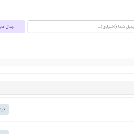
ارسال دی
توض