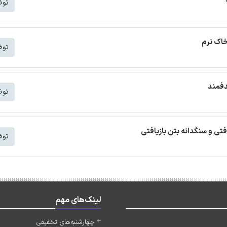
توض
خاک نرم
توض
دفمند
توض
افتی و سنگدانه بتن بازیافتی
توض
لینک‌های مهم
چهارشنبه‌های تخفیفی