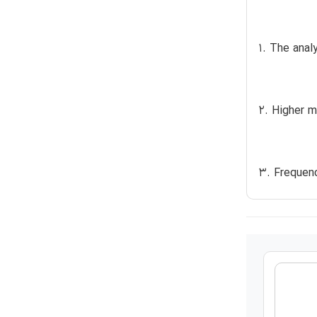
1. The anal
2. Higher m
3. Frequenc