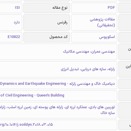
PDF
نوع مقاله
ISI
مقالات پژوهشی
رفرنس
دارد
(تحقیقاتی)
اسکوپوس
کد محصول
E10822
ن
مهندسی عمران، مهندسی مکانیک
این
زلزله، سازه های دریایی، تبدیل انرژی
دینامیک خاک و مهندسی زلزله - Soil Dynamics and Earthquake Engineering
f Civil Engineering - Queen’s Building
توربین های بادی، عملکرد لرزه ای، زلزله های پوسته ای، زمین لرزه اسلب، زلزله
سازه خاک
rg/10.1016/j.soildyn.2018.03.015