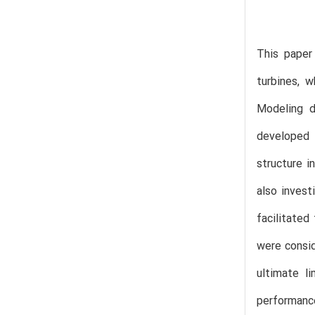
This paper
turbines, 
Modeling d
developed 
structure i
also invest
facilitated
were consid
ultimate l
performance