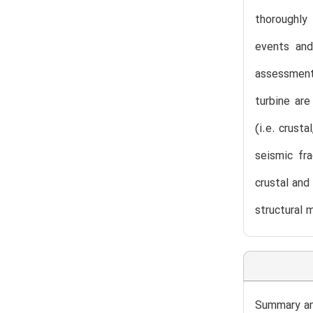
thoroughly
events and
assessment
turbine are
(i.e. crust
seismic fra
crustal and
structural 
Summary an