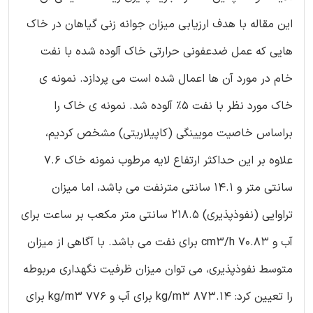
این مقاله با هدف ارزیابی میزان جوانه زنی گیاهان در خاک
هایی که عمل ضدعفونی حرارتی خاک آلوده شده با نفت
خام در مورد آن ها اعمال شده است می پردازد. نمونه ی
خاک مورد نظر با نفت 5% آلوده شد. نمونه ی خاک را
براساس خاصیت مویینگی (کاپیلاریتی) مشخص کردیم،
علاوه بر این حداکثر ارتفاع لایه مرطوب نمونه خاک 7.6
سانتی متر و 14.1 سانتی مترنفت می باشد، اما میزان
تراوایی (نفوذپذیری) 218.5 سانتی متر مکعب بر ساعت برای
آب و 70.83 cm3/h برای نفت می باشد. با آگاهی از میزان
متوسط نفوذپذیری، می توان میزان ظرفیت نگهداری مربوطه
را تعیین کرد: 873.14 kg/m3 برای آب و 776 kg/m3 برای