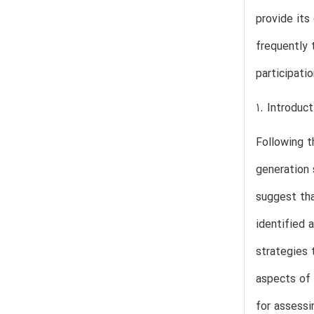
provide its
frequently 
participati
1. Introduct
Following t
generation 
suggest tha
identified 
strategies 
aspects of 
for assessi