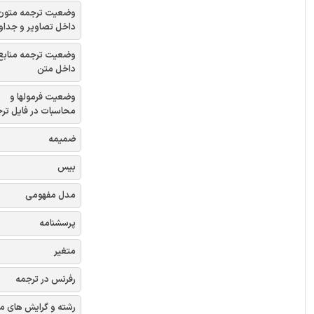
وضعیت ترجمه متون
داخل تصاویر و جداو
وضعیت ترجمه منابع
داخل متن
وضعیت فرمولها و
محاسبات در فایل تر
ضمیمه
بیس
مدل مفهومی
پرسشنامه
متغیر
رفرنس در ترجمه
رشته و گرایش های م