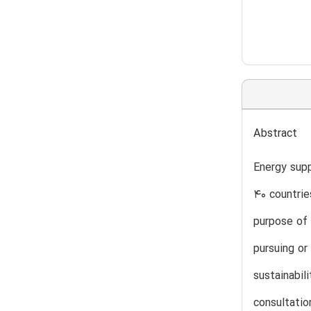
Abstract
Energy supp
40 countrie
purpose of 
pursuing or
sustainabil
consultatio