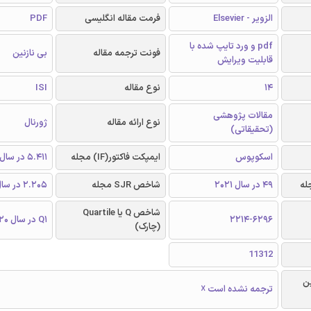
الزویر - Elsevier
فرمت مقاله انگلیسی
PDF
pdf و ورد تایپ شده با
فونت ترجمه مقاله
بی نازنین
قابلیت ویرایش
14
نوع مقاله
ISI
مقالات پژوهشی
نوع ارائه مقاله
ژورنال
(تحقیقاتی)
اسکوپوس
ایمپکت فاکتور(IF) مجله
5.411 در سال 2020
49 در سال 2021
شاخص SJR مجله
2.205 در سال 2020
شاخص Q یا Quartile
2214-6296
Q1 در سال 2020
(چارک)
11312
ن
ترجمه نشده است ☓