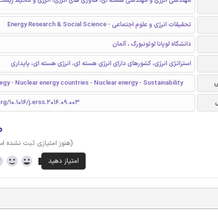
مهندسی انرژی و مهندسی هسته ای، فناوری های انرژی، انرژی و محیط زیست
تحقیقات انرژی و علوم اجتماعی - Energy Research & Social Science
دانشگاه لوپانا لوئونبورگ ، آلمان
استراتژی انرژی، کشورهای دارای انرژی هسته ای، انرژی هسته ای، پایداری
ی
egy - Nuclear energy countries - Nuclear energy - Sustainability
rg/10.1016/j.erss.2016.09.003
۰
(هنوز امتیازی ثبت نشده ا