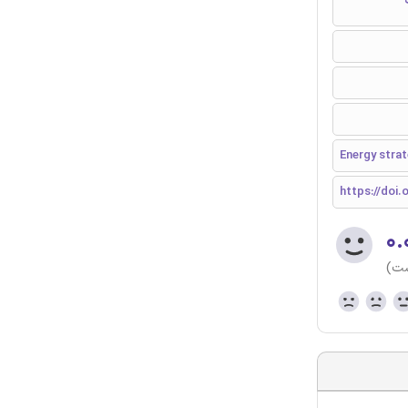
Energy strat
https://doi.o
۰.
ست)