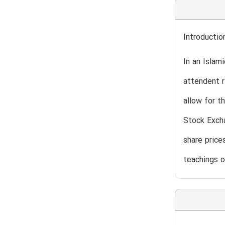
Introductio
In an Islam
attendent r
allow for t
Stock Excha
share price
teachings o