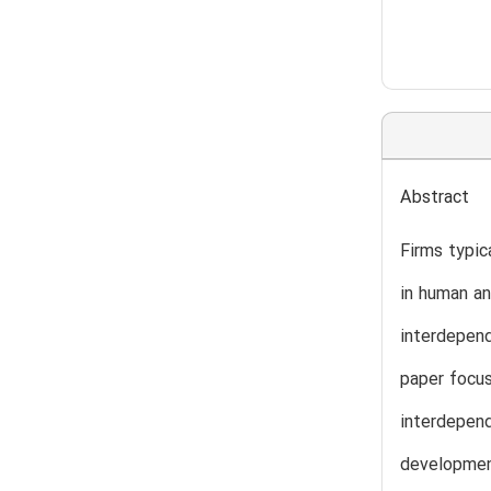
Abstract
Firms typic
in human an
interdepend
paper focus
interdepen
development