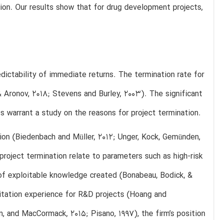
tion. Our results show that for drug development projects,
dictability of immediate returns. The termination rate for
 Aronov, 2018; Stevens and Burley, 2003). The significant
s warrant a study on the reasons for project termination.
tion (Biedenbach and Müller, 2012; Unger, Kock, Gemünden,
roject termination relate to parameters such as high-risk
 of exploitable knowledge created (Bonabeau, Bodick, &
loitation experience for R&D projects (Hoang and
an, and MacCormack, 2015; Pisano, 1997), the firm’s position