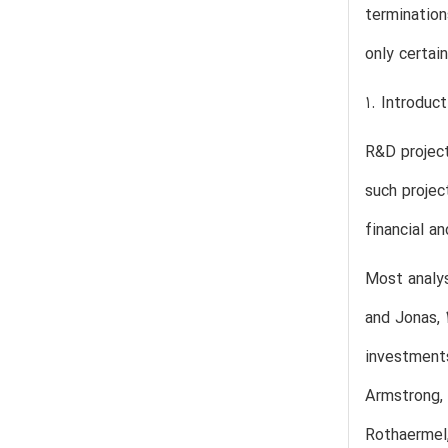
termination
only certai
1. Introduct
R&D project
such projec
financial a
Most analys
and Jonas, 
investments
Armstrong, 
Rothaermel,