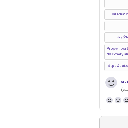
تگی ها
Project port
discovery a
https://doi.o
۰.
ست)