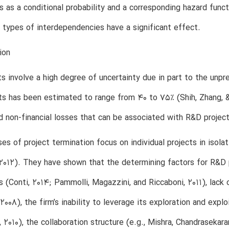
s as a conditional probability and a corresponding hazard func
n types of interdependencies have a significant effect.
ion
s involve a high degree of uncertainty due in part to the unpre
ts has been estimated to range from 40 to 75% (Shih, Zhang, &
nd non-financial losses that can be associated with R&D project
es of project termination focus on individual projects in isola
2012). They have shown that the determining factors for R&D p
 (Conti, 2014; Pammolli, Magazzini, and Riccaboni, 2011), lack
2008), the firm’s inability to leverage its exploration and exp
 2010), the collaboration structure (e.g., Mishra, Chandrasekar