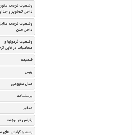
وضعیت ترجمه متون
داخل تصاویر و جداو
وضعیت ترجمه منابع
داخل متن
وضعیت فرمولها و
محاسبات در فایل تر
ضمیمه
بیس
مدل مفهومی
پرسشنامه
متغیر
رفرنس در ترجمه
رشته و گرایش های م