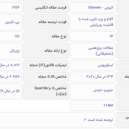
الزویر - Elsevier
فرمت مقاله انگلیسی
PDF
pdf و ورد تایپ شده با
فونت ترجمه مقاله
بی نازنین
قابلیت ویرایش
14
نوع مقاله
ISI
مقالات پژوهشی
نوع ارائه مقاله
ژورنال
(تحقیقاتی)
اسکوپوس
ایمپکت فاکتور(IF) مجله
8.871 در سال 2019
134 در سال 2020
شاخص SJR مجله
2.659 در سال 2019
شاخص Q یا Quartile
0263-7863
Q1 در سال 2019
(چارک)
11460
ن
ترجمه شده است ✓