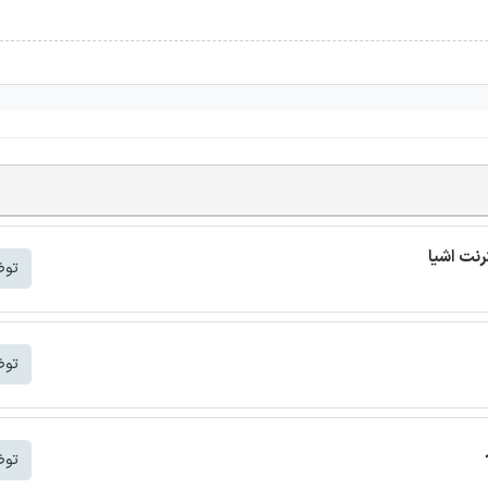
توض
توض
توض