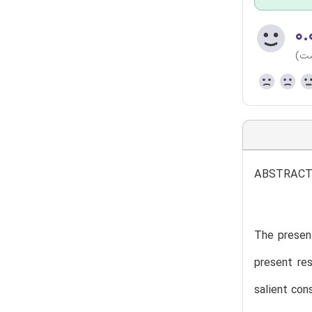
۰.
ست)
ABSTRAC
The presen
present re
salient con