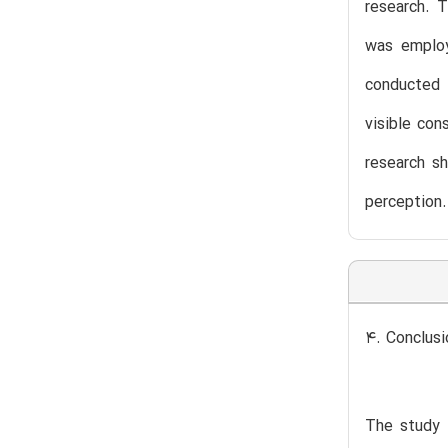
research. 
was employ
conducted 
visible con
research s
perception.
4. Conclusi
The study f