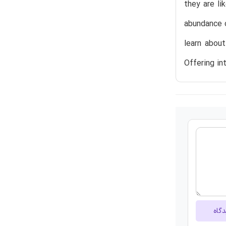
they are li
abundance o
learn about
Offering in
دگاه