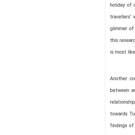
holiday of 
travellers'
glimmer of 
this resear
is most lik
Another con
between an
relationshi
towards Tur
findings of