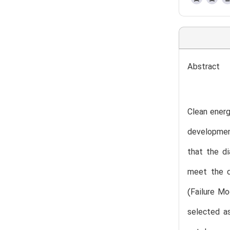
Abstract
Clean energ
developmen
that the d
meet the d
(Failure Mo
selected a