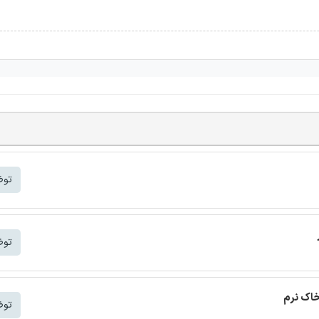
توض
توض
خاک نرم
توض