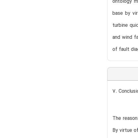
ontology m
base by vi
turbine qui
and wind f
of fault di
7. Conclus
The reasoni
By virtue 