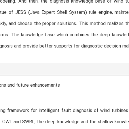
odeling. And then, the diagnosis knowledge base of wind tu
rtue of JESS (Java Expert Shell System) rule engine, mainte
ckly, and choose the proper solutions. This method realizes
arms. The knowledge base which combines the deep knowledg
agnosis and provide better supports for diagnostic decision ma
ions and future enhancements
ng framework for intelligent fault diagnosis of wind turbin
of OWL and SWRL, the deep knowledge and the shallow knowle