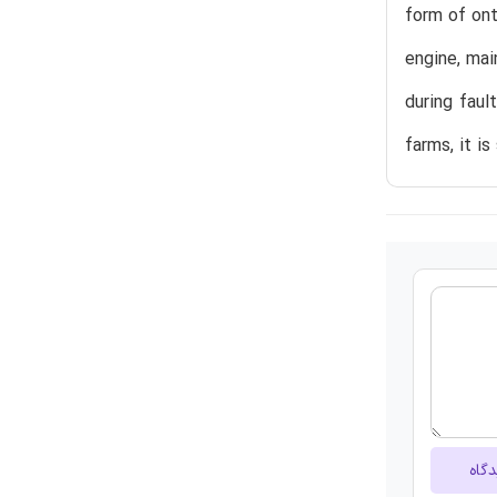
form of ont
engine, mai
during fau
farms, it i
دگاه