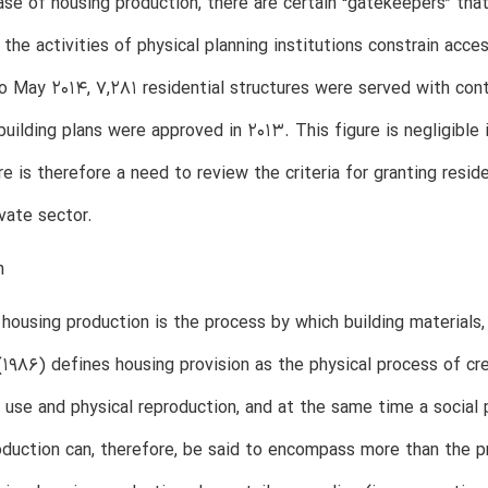
ase of housing production, there are certain “gatekeepers” that
 the activities of physical planning institutions constrain acce
 May 2014, 7,281 residential structures were served with contr
 building plans were approved in 2013. This figure is negligible
e is therefore a need to review the criteria for granting resid
ivate sector.
n
 housing production is the process by which building material
 (1986) defines housing provision as the physical process of cre
use and physical reproduction, and at the same time a social
duction can, therefore, be said to encompass more than the pr