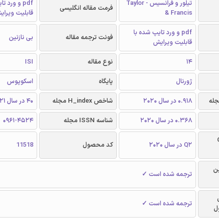
تیلور و فرانسیس - Taylor
pdf و ورد 
فرمت مقاله انگلیسی
& Francis
قابلیت ویرای
pdf و ورد تایپ شده با
فونت ترجمه مقاله
بی نازنین
قابلیت ویرایش
14
نوع مقاله
ISI
ژورنال
پایگاه
اسکوپوس
0.918 در سال 2020
شاخص H_index مجله
40 در سال 2021
0.368 در سال 2020
شناسه ISSN مجله
0961-4524
Q
Q2 در سال 2020
کد محصول
11518
ن
ترجمه شده است ✓
ترجمه شده است ✓
ل