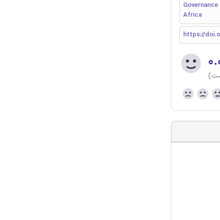
Governance a
Africa
https://doi.
۰.
ست)