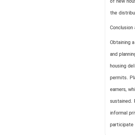
of new hous
the distrib
Conclusion
Obtaining a
and plannin
housing del
permits. Pl
earners, wh
sustained. 
informal pr
participate