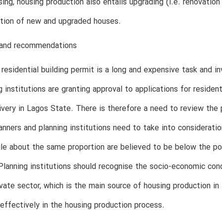
ing, housing production also entails upgrading (i.e. renovation 
ution of new and upgraded houses.
 and recommendations
 residential building permit is a long and expensive task and i
g institutions are granting approval to applications for resident
ivery in Lagos State. There is therefore a need to review the p
anners and planning institutions need to take into considerati
ile about the same proportion are believed to be below the pove
Planning institutions should recognise the socio-economic cond
ivate sector, which is the main source of housing production i
 effectively in the housing production process.