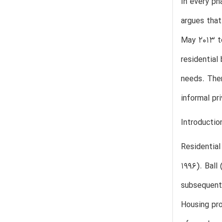
In every ph
argues that
May 2013 to
residential
needs. Ther
informal pr
Introductio
Residential
1996). Ball
subsequent 
Housing pro