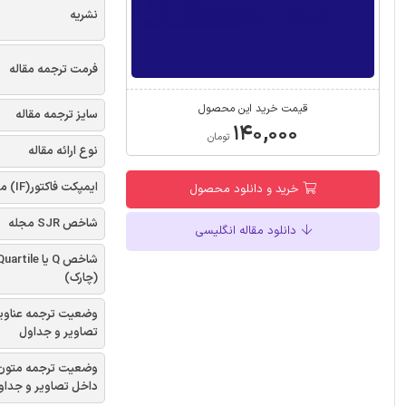
نشریه
فرمت ترجمه مقاله
قیمت خرید این محصول
سایز ترجمه مقاله
۱۴۰,۰۰۰
تومان
نوع ارائه مقاله
ایمپکت فاکتور(IF) مجله
خرید و دانلود محصول
شاخص SJR مجله
دانلود مقاله انگلیسی
شاخص Q یا uartile
(چارک)
وضعیت ترجمه عناوی
تصاویر و جداول
وضعیت ترجمه متون
داخل تصاویر و جداو