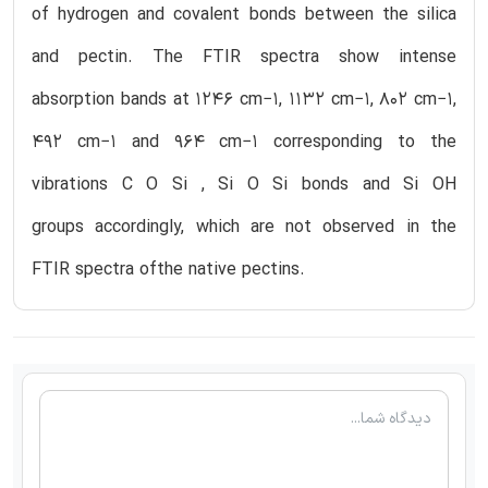
of hydrogen and covalent bonds between the silica
and pectin. The FTIR spectra show intense
absorption bands at 1246 cm−1, 1132 cm−1, 802 cm−1,
492 cm−1 and 964 cm−1 corresponding to the
vibrations C O Si , Si O Si bonds and Si OH
groups accordingly, which are not observed in the
FTIR spectra ofthe native pectins.