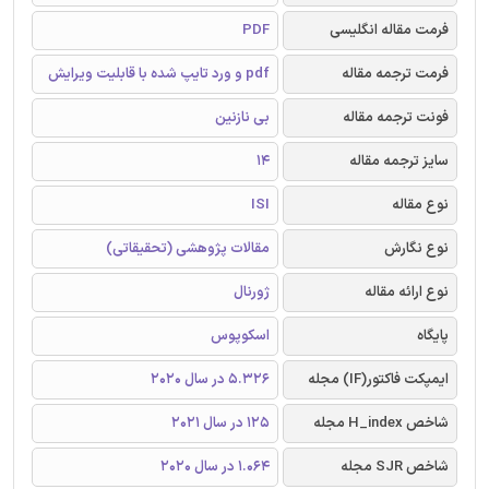
فرمت مقاله انگلیسی
PDF
فرمت ترجمه مقاله
pdf و ورد تایپ شده با قابلیت ویرایش
فونت ترجمه مقاله
بی نازنین
سایز ترجمه مقاله
14
نوع مقاله
ISI
نوع نگارش
مقالات پژوهشی (تحقیقاتی)
نوع ارائه مقاله
ژورنال
پایگاه
اسکوپوس
ایمپکت فاکتور(IF) مجله
5.326 در سال 2020
شاخص H_index مجله
125 در سال 2021
شاخص SJR مجله
1.064 در سال 2020