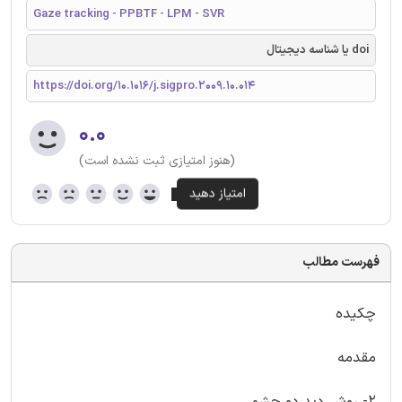
Gaze tracking - PPBTF - LPM - SVR
doi یا شناسه دیجیتال
https://doi.org/10.1016/j.sigpro.2009.10.014
۰.۰
(هنوز امتیازی ثبت نشده است)
فهرست مطالب
چکیده
مقدمه
2- روش دید دو چشمی