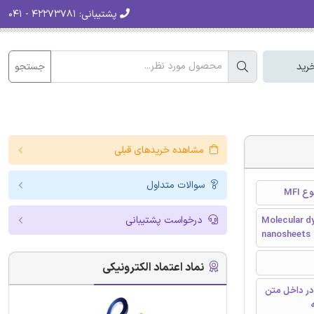
۴۲۲۷۳۷۸۱ - ۰۴۱
پشتیبانی:
جستجو
سبد
مشاهده خریدهای قبلی
سوالات متداول
شبی
درخواست پشتیبانی
Molecular dy
nanosheets
نماد اعتماد الکترونیکی
دارای رفرنس
و