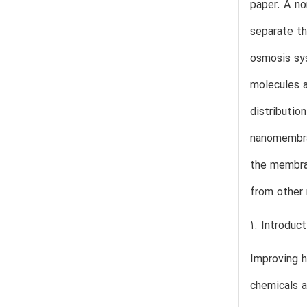
paper. A no
separate th
osmosis sys
molecules a
distributio
nanomembran
the membran
from other
1. Introduct
Improving h
chemicals a