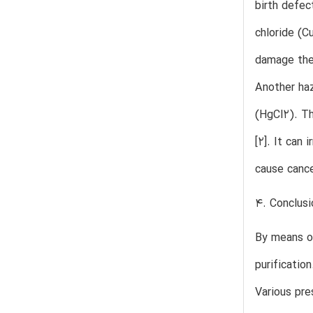
birth defec
chloride (C
damage the 
Another haz
(HgCl2). Th
[2]. It can
cause cance
4. Conclusi
By means of
purificatio
Various pre