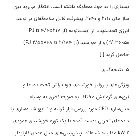
بسیاری را به خود معطوف داشته است. انتظار می‌رود بین
سال‌های 2010 و 2040، پیشرفت قابل ملاحظه‌ای در تولید
انرژی تجدیدپذیر از زیست‌توده (از 4/45217 تا PJ
2/136950) و از خورشید (از 2/184 تا PJ 2/55768)
حاصل گردد [1].
5. نتیجه‌گیری
ویژگی‌های پیرولیز خورشیدی چوب راش تحت دماها و
نرخ‌های گرمایش مختلف به صورت نظری به وسیله
مدل‌سازی CFD مورد بررسی قرار گرفته و نتایج شبیه‌سازی با
داده‌های تجربی بدست آمده با یک کوره خورشیدی عمودی
kW 2 مقایسه شده‌اند. پیش‌بینی‌های مدل عددی ناپایدار