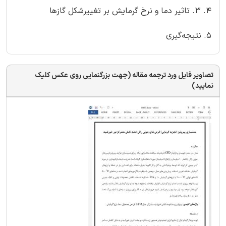
4. 3. تاثیر دما و نرخ گرمایش بر تغییرشکل گازها
5. نتیجه‌گیری
تصاویر فایل ورد ترجمه مقاله (جهت بزرگنمایی روی عکس کلیک
نمایید)