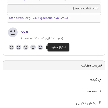
doi یا شناسه دیجیتال
https://doi.org/10.1016/j.renene.2016.07.051
۰.۰
(هنوز امتیازی ثبت نشده است)
فهرست مطالب
چکیده
1. مقدمه
2. بخش تجربی