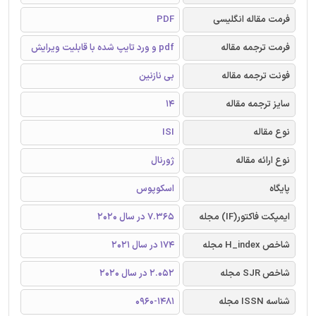
فرمت مقاله انگلیسی
PDF
فرمت ترجمه مقاله
pdf و ورد تایپ شده با قابلیت ویرایش
فونت ترجمه مقاله
بی نازنین
سایز ترجمه مقاله
14
نوع مقاله
ISI
نوع ارائه مقاله
ژورنال
پایگاه
اسکوپوس
ایمپکت فاکتور(IF) مجله
7.365 در سال 2020
شاخص H_index مجله
174 در سال 2021
شاخص SJR مجله
2.052 در سال 2020
شناسه ISSN مجله
0960-1481