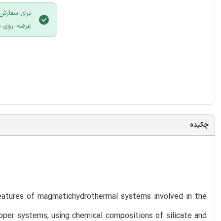
برای سفارش 
عرضه؛ روی د
چکیده
atures of magmatichydrothermal systems involved in the
opper systems, using chemical compositions of silicate and