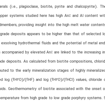
erals (i.e., plagioclase, biotite, pyrite and chalcopyrite). 
opper systems studied here has high An% and Al content wit
members, providing insight into the high melt water content
 grade deposits appears to be higher than that of selected l
exsolving hydrothermal fluids and the potential of metal en
 accompanied by elevated An% are linked to the increasing inte
ade deposits. As calculated from biotite compositions, chlorid
buted to the early mineralization stages of highly minerali
ed log (fH2O)/(fHF) and log (fH2O)/(fHCl) values, chloride 
uids. Geothermometry of biotite associated with the onset of 
temperature from high grade to low grade porphyry systems. Si