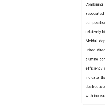
Combining 
associated
composition
relatively 
Meiduk depo
linked dir
alumina con
efficiency 
indicate th
destructive
with increa