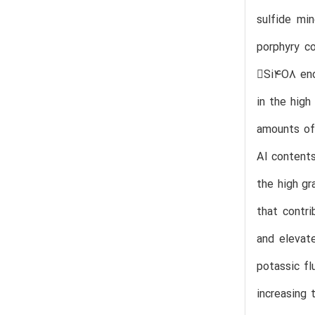
sulfide min
porphyry c
Si4O8 end
in the high
amounts of 
Al contents
the high gr
that contri
and elevat
potassic fl
increasing 