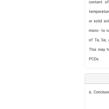
content of
temperatur
or solid so
micro- to n
of Te, Se, 
This may hi
PCDs.
5. Conclusi