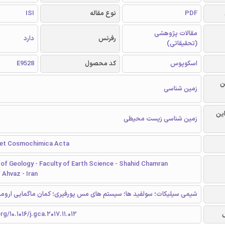
PDF
نوع مقاله
ISI
مقالات پژوهشی
رفرنس
دارد
(تحقیقاتی)
اسکوپوس
کد محصول
E9528
ن
زمین شناسی
این
زمین شناسی زیست محیطی
 et Cosmochimica Acta
of Geology - Faculty of Earth Science - Shahid Chamran
 Ahvaz - Iran
شیمی سیلیکات؛ سولفید ها؛ سیستم های مس پورفیری؛ کمان ماگمایی ارومیه
rg/10.1016/j.gca.2017.11.012