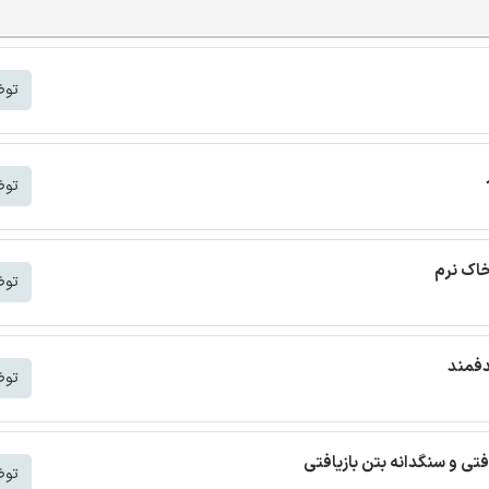
توض
توض
خاک نرم
توض
دفمند
توض
افتی و سنگدانه بتن بازیافتی
توض