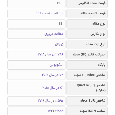
فرمت مقاله انگلیسی
PDF
فرمت ترجمه مقاله
ورد تایپ شده و pdf
نوع مقاله
ISI
نوع نگارش
مقالات مروری
نوع ارائه مقاله
ژورنال
ایمپکت فاکتور(IF) مجله
1.786 در سال 2018
پایگاه
اسکوپوس
شاخص H_index مجله
72 در سال 2019
شاخص Q یا Quartile
Q1 در سال 2018
(چارک)
شاخص SJR مجله
0.590 در سال 2019
شناسه ISSN مجله
1741-4288