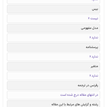
بیس
نیست ☓
مدل مفهومی
ندارد ☓
پرسشنامه
ندارد ☓
متغیر
ندارد ☓
رفرنس در ترجمه
در انتهای مقاله درج شده است
رشته و گرایش های مرتبط با این مقاله