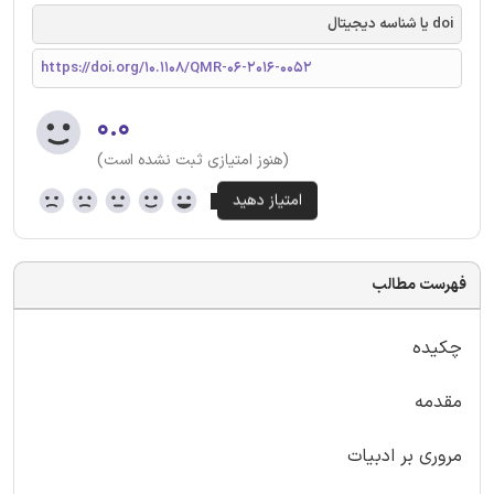
doi یا شناسه دیجیتال
https://doi.org/10.1108/QMR-06-2016-0052
۰.۰
(هنوز امتیازی ثبت نشده است)
فهرست مطالب
چکیده
مقدمه
مروری بر ادبیات