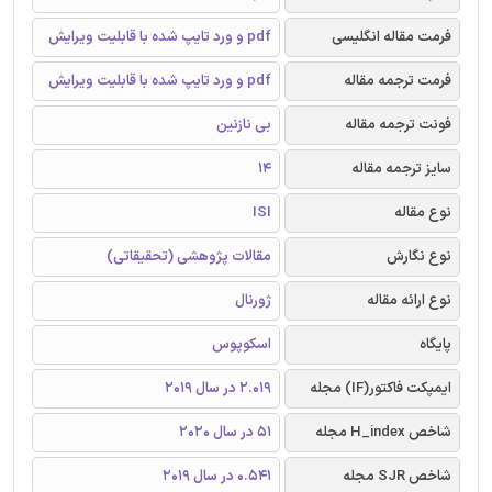
فرمت مقاله انگلیسی
pdf و ورد تایپ شده با قابلیت ویرایش
فرمت ترجمه مقاله
pdf و ورد تایپ شده با قابلیت ویرایش
فونت ترجمه مقاله
بی نازنین
سایز ترجمه مقاله
14
نوع مقاله
ISI
نوع نگارش
مقالات پژوهشی (تحقیقاتی)
نوع ارائه مقاله
ژورنال
پایگاه
اسکوپوس
ایمپکت فاکتور(IF) مجله
2.019 در سال 2019
شاخص H_index مجله
51 در سال 2020
شاخص SJR مجله
0.541 در سال 2019