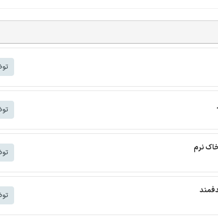
توض
توض
خاک نرم
توض
دفمند
توض