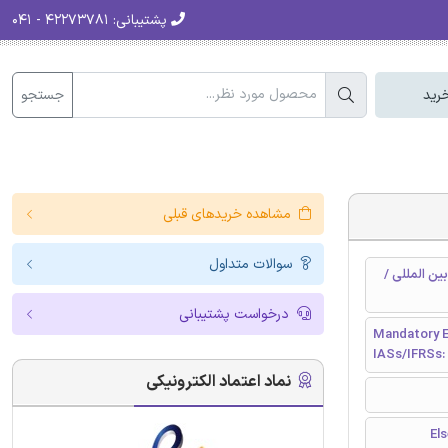
پشتیبانی:
۴۲۲۷۳۷۸۱ - ۰۴۱
جستجو
رید
مشاهده خریدهای قبلی
سوالات متداول
ن المللی /
درخواست پشتیبانی
Mandatory E
IASs/IFRSs:
نماد اعتماد الکترونیکی