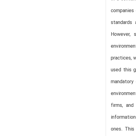
companies c
standards 
However, s
environmen
practices, 
used this g
mandatory 
environment
firms, and
informatio
ones. This