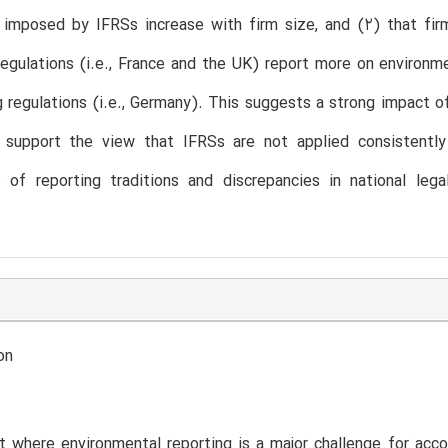
 imposed by IFRSs increase with firm size, and (2) that fir
regulations (i.e., France and the UK) report more on environm
g regulations (i.e., Germany). This suggests a strong impact o
s support the view that IFRSs are not applied consistently
 of reporting traditions and discrepancies in national lega
on
t where environmental reporting is a major challenge for acco