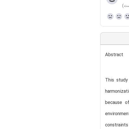
ست)
Abstract
This study
harmonizati
because of
environmen
constraint