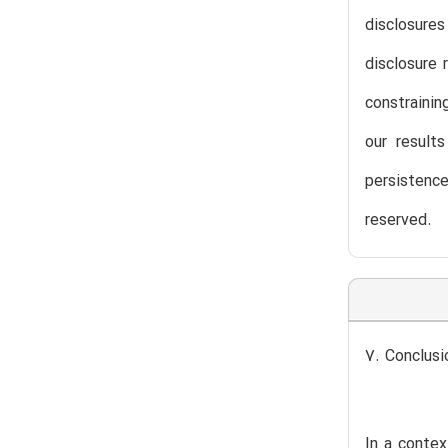
disclosures
disclosure 
constrainin
our result
persistence
reserved.
7. Conclusi
In a contex