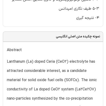
5-3 طیف نگاری امپدانس
4- نتیجه گیری
نمونه چکیده متن اصلی انگلیسی
Abstract
Lanthanum (La) doped Ceria (CeO2) electrolyte has
attracted considerable interest, as a candidate
material for solid oxide fuel cells (SOFCs). The ionic
conductivity of La doped CeO2 system (La2Ce2O7)
nano-particles synthesized by the co-precipitation