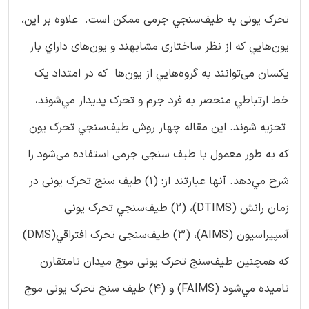
تحرک یونی به طیف‌سنجي جرمی ممکن است. علاوه بر این،
یون‌هایي كه از نظر ساختاری مشابهند و یون‌های داراي بار
يكسان می‌توانند به گروه‌هايي از یون‌ها که در امتداد یک
خط ارتباطي منحصر به فرد جرم و تحرک پديدار مي‌شوند،
تجزيه شوند. این مقاله چهار روش طيف‌سنجي تحرک یون
كه به طور معمول با طیف سنجی جرمی استفاده می‌شود را
شرح مي‌دهد. آنها عبارتند از: (1) طیف سنج تحرک یونی در
زمان رانش (DTIMS)، (2) طیف‌سنجي تحرک یونی
آسپیراسیون (AIMS)، (3) طیف‌سنجی تحرک افتراقي(DMS)
که همچنین طیف‌سنج تحرک یونی موج میدان نامتقارن
ناميده مي‌شود (FAIMS) و (4) طیف سنج تحرک یونی موج