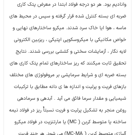
وانادیم بود. هر دو درجه فولاد ابتدا در معرض پتک کاری
ضربه ای بسته کنترل شده قرار گرفته و سپس در محیط های
ماسه ، هوا ایا خاک سرد شدند. میکرو ساختارهای نهایی و
خواص مکانیکی با میکروسکوپی اپتیکی ، ریزبین الکترونی
لایه نگار ، آزمایشات سختی و کششی بررسی شدند. نتایج
تحقیق ثابت میکنند که ریز ساختارهای تمام پتک کاری های
بسته ضربه ای و شرایط سرمایشی بر مروفولوژی های مختلف
بازهای فریت و پرلیت و اندازه ها ی دانه مطابق با ترکیبات
شیمیایی و مقدار سرما فائق می آید . آبدهی و سرمادهی
روغن منجر به تشکیل پرلیت و فریت نسبتاٌ ریز در فولاد نیمه
ساخته یا متوسط کربن ( MC) یا مارتنزیت در فولاد میکرو
آلیاژی متوسط کربن ( MC-MA) می شود. هر چند فریت