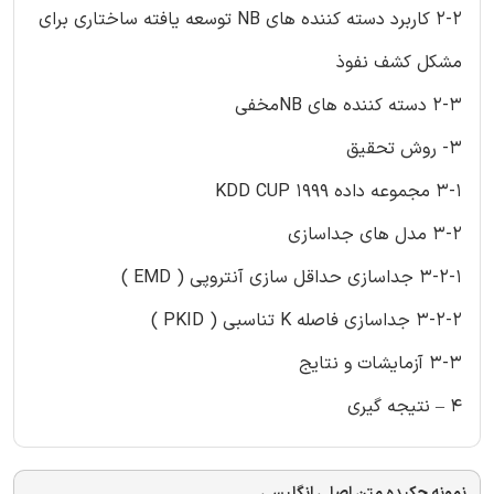
2-2 کاربرد دسته کننده های NB توسعه یافته ساختاری برای
مشکل کشف نفوذ
2-3 دسته کننده های NBمخفی
3- روش تحقیق
3-1 مجموعه داده KDD CUP 1999
3-2 مدل های جداسازی
3-2-1 جداسازی حداقل سازی آنتروپی ( EMD )
3-2-2 جداسازی فاصله K تناسبی ( PKID )
3-3 آزمایشات و نتایج
4 – نتیجه گیری
نمونه چکیده متن اصلی انگلیسی