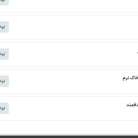
توض
توض
خاک نرم
توض
دفمند
توض