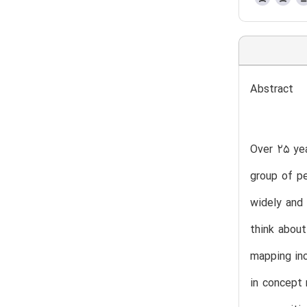
Abstract
Over 25 yea
group of pe
widely and 
think abou
mapping inc
in concept 