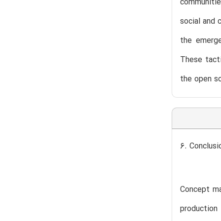
communitie
social and 
the emerge
These tacti
the open s
6. Conclusi
Concept ma
production