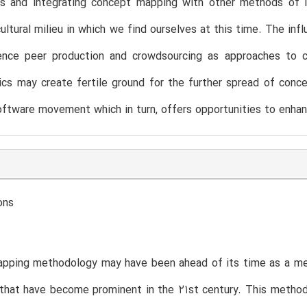
s and integrating concept mapping with other methods of in
cultural milieu in which we find ourselves at this time. The in
nce peer production and crowdsourcing as approaches to co
cs may create fertile ground for the further spread of conc
oftware movement which in turn, offers opportunities to enha
ons
pping methodology may have been ahead of its time as a meth
 that have become prominent in the 21st century. This metho