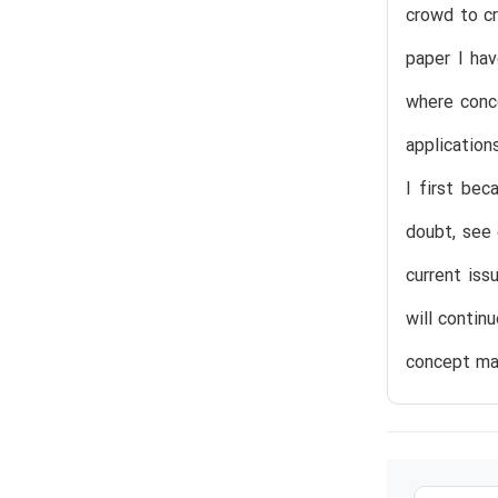
crowd to c
paper I ha
where conce
application
I first be
doubt, see 
current iss
will contin
concept ma