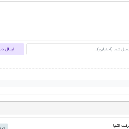
ارسال دی
توض