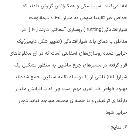
ایفا می‌کنند. سیبیلسکی و همکارانش گزارش دادند که
خواص قیر تقریبا سهمی به میزلن ۴۰ % درمقاومت
شیارافتادگی(rutting ) روسازی آسفالتی دارند [‏ ۴ ]‏. در
مناطق با دمای بالا، شیارافتادگی (‏تغییر شکل دایمی)‏یک
خرابی عمده روسازی‌های آسفالتی است که در آن مخلوط‌های
قرار گرفته در مسیرهای چرخ ماشین به منظور تشکیل یک
شیار( rut) ناشی از یک وسیله نقلیه سنگین، جمع شده‌اند.
بهبود خواص قیر امری مهم است چرا که با افزایش مقدار
بارگذاری ترافیکی و یا حمله ی محیط مهاجم نباید دچار
خرابی شود.
6. نتایج