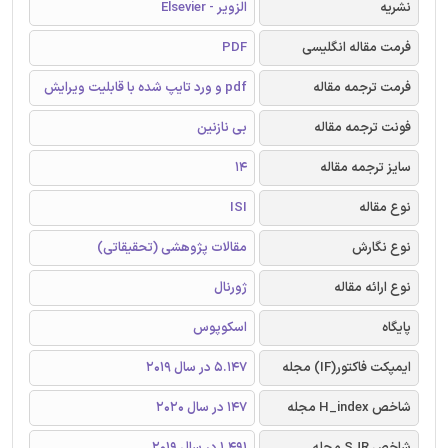
نشریه
الزویر - Elsevier
فرمت مقاله انگلیسی
PDF
فرمت ترجمه مقاله
pdf و ورد تایپ شده با قابلیت ویرایش
فونت ترجمه مقاله
بی نازنین
سایز ترجمه مقاله
14
نوع مقاله
ISI
نوع نگارش
مقالات پژوهشی (تحقیقاتی)
نوع ارائه مقاله
ژورنال
پایگاه
اسکوپوس
ایمپکت فاکتور(IF) مجله
5.147 در سال 2019
شاخص H_index مجله
147 در سال 2020
شاخص SJR مجله
1.491 در سال 2019