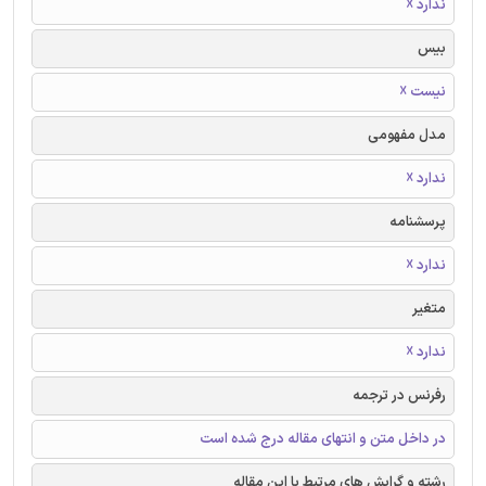
ندارد ☓
بیس
نیست ☓
مدل مفهومی
ندارد ☓
پرسشنامه
ندارد ☓
متغیر
ندارد ☓
رفرنس در ترجمه
در داخل متن و انتهای مقاله درج شده است
رشته و گرایش های مرتبط با این مقاله