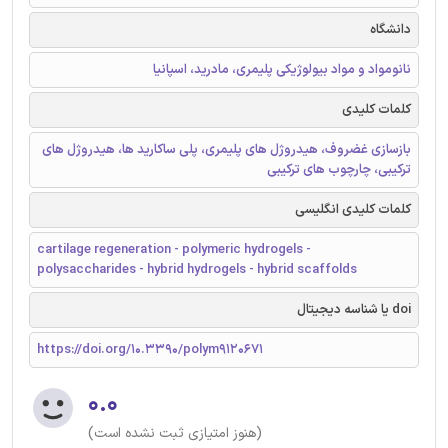
دانشگاه
نانومواد و مواد بیولوژیکی پلیمری، مادرید، اسپانیا
کلمات کلیدی
بازسازی غضروف، هیدروژل های پلیمری، پلی ساکارید ها، هیدروژل های
ترکیبی، چارچوب های ترکیبی
کلمات کلیدی انگلیسی
cartilage regeneration - polymeric hydrogels -
polysaccharides - hybrid hydrogels - hybrid scaffolds
doi یا شناسه دیجیتال
https://doi.org/10.3390/polym9120671
۰.۰
(هنوز امتیازی ثبت نشده است)