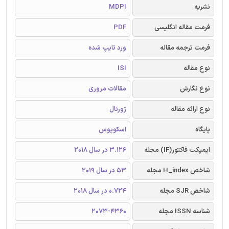
نشریه
MDPI
فرمت مقاله انگلیسی
PDF
فرمت ترجمه مقاله
ورد تایپ شده
نوع مقاله
ISI
نوع نگارش
مقالات مروری
نوع ارائه مقاله
ژورنال
پایگاه
اسکوپوس
ایمپکت فاکتور(IF) مجله
3.126 در سال 2018
شاخص H_index مجله
53 در سال 2019
شاخص SJR مجله
0.724 در سال 2018
شناسه ISSN مجله
2073-4360