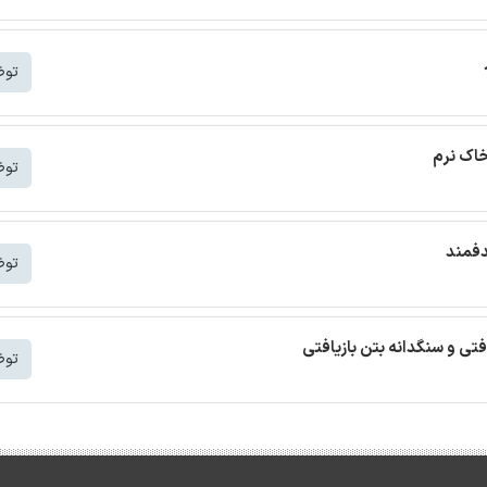
توض
خاک نرم
توض
دفمند
توض
افتی و سنگدانه بتن بازیافتی
توض