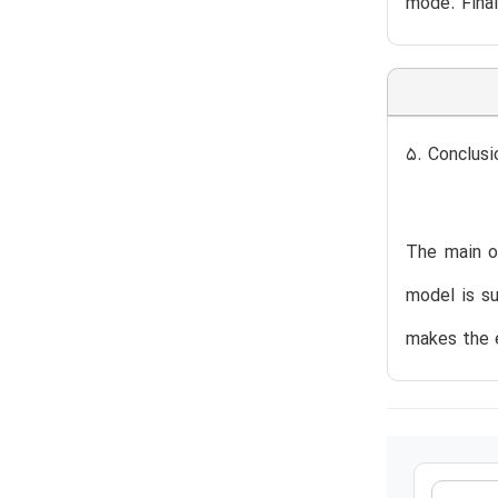
mode. Final
5. Conclusi
The main ob
model is s
makes the e