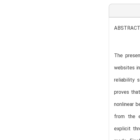
ABSTRAC
The presen
websites in
reliabilit
proves that
nonlinear 
from the 
explicit th