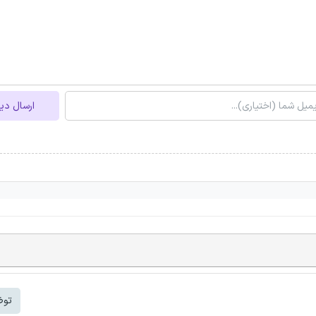
ارسال دی
توض