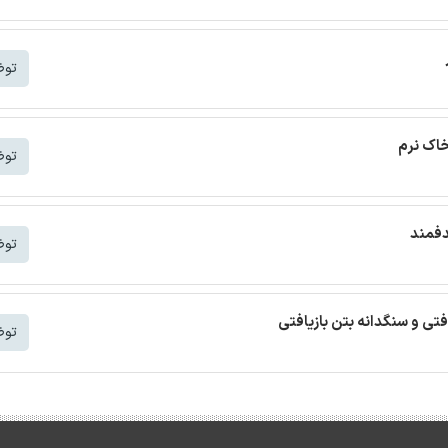
توض
خاک نرم
توض
دفمند
توض
افتی و سنگدانه بتن بازیافتی
توض