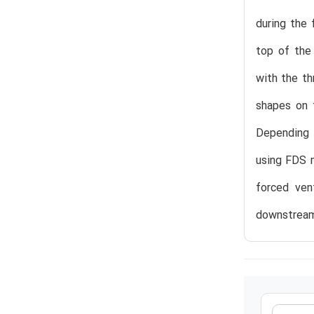
during the 
top of the 
with the th
shapes on 
Depending o
using FDS m
forced ven
downstream 