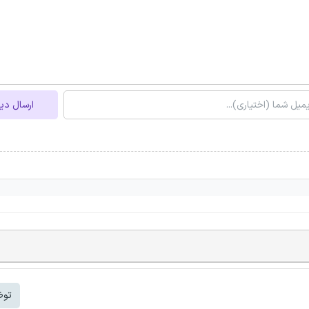
ارسال دی
توض