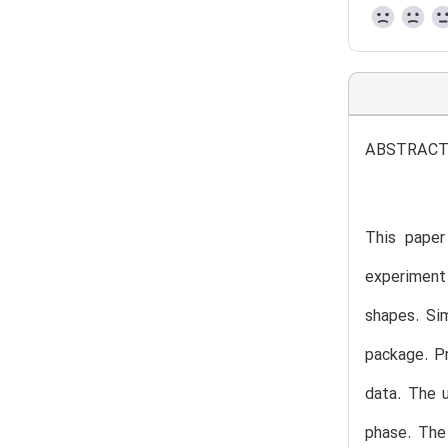
ABSTRAC
This paper
experiment 
shapes. Sim
package. Pr
data. The u
phase. The 