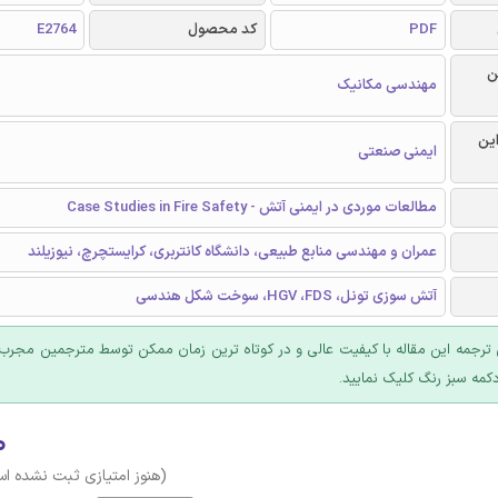
PDF
کد محصول
E2764
ن
مهندسی مکانیک
این
ایمنی صنعتی
مطالعات موردی در ایمنی آتش - Case Studies in Fire Safety
عمران و مهندسی منابع طبیعی، دانشگاه کانتربری، کرایستچرچ، نیوزیلند
آتش سوزی تونل، HGV ،FDS، سوخت شکل هندسی
ترجمه این مقاله با کیفیت عالی و در کوتاه ترین زمان ممکن توسط مترجمین مجرب 
کمه سبز رنگ کلیک نمایید.
۰
(هنوز امتیازی ثبت نشده ا