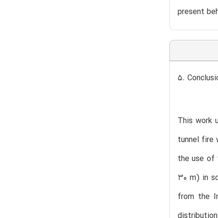
present beh
5. Conclusi
This work u
tunnel fire
the use of 
30 m) in sc
from the I
distributio