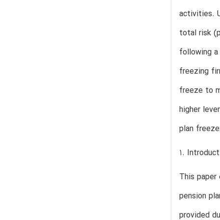
activities.
total risk 
following a
freezing fi
freeze to m
higher leve
plan freeze
1. Introduct
This paper 
pension pl
provided du