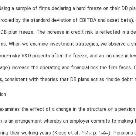
 Using a sample of firms declaring a hard freeze on their DB p
(proxied by the standard deviation of EBITDA and asset beta), eq
 DB-plan freeze. The increase in credit risk is reflected in a de
rms. When we examine investment strategies, we observe a shi
ore-risky R&D projects after the freeze, and an increase in l
rage) increase the operating and financial risk the firm faces. 
s, consistent with theories that DB plans act as “inside debt” 
ion
examines the effect of a change in the structure of a pension pl
an is an arrangement whereby an employer commits to making 
ring their working years (Kieso et al., 2010, p. 1050). Pensions 