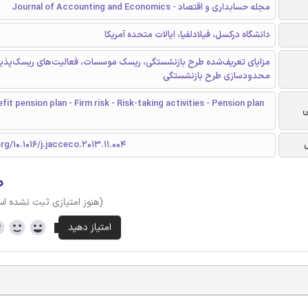
مجله حسابداری و اقتصاد - Journal of Accounting and Economics
دانشگاه درکسل، فیلادلفیا، ایالات متحده آمریکا
مزایای تعریف‌شده طرح بازنشستگی، ریسک موسسات، فعالیت‌های ریسک‌پذیر
محدودسازی طرح بازنشستگی
it pension plan - Firm risk - Risk-taking activities - Pension plan
ی
rg/10.1016/j.jacceco.2013.11.004
۰
(هنوز امتیازی ثبت نشده ا