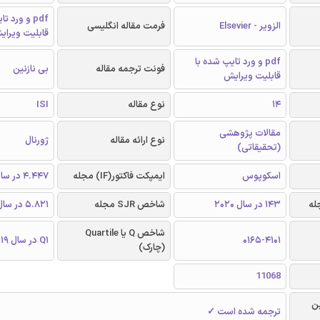
pdf و ورد 
الزویر - Elsevier
فرمت مقاله انگلیسی
قابلیت ویرای
pdf و ورد تایپ شده با
فونت ترجمه مقاله
بی نازنین
قابلیت ویرایش
14
نوع مقاله
ISI
مقالات پژوهشی
نوع ارائه مقاله
ژورنال
(تحقیقاتی)
اسکوپوس
ایمپکت فاکتور(IF) مجله
4.447 در سال 2019
143 در سال 2020
شاخص SJR مجله
5.821 در سال 2019
شاخص Q یا Quartile
0165-4101
Q1 در سال 2019
(چارک)
11068
ن
ترجمه شده است ✓