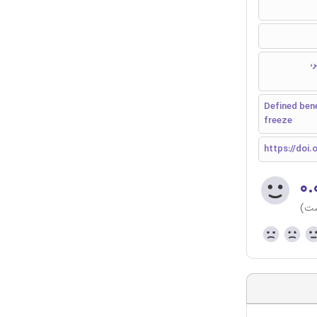
،
Defined benef
freeze
https://doi.o
۰.
ست)