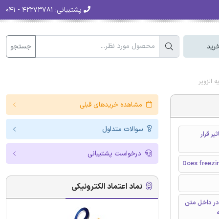
پشتیبانی:
۴۲۲۷۳۷۸۱ - ۰۴۱
جستجو
رید
 الزویر
مشاهده خریدهای قبلی
سوالات متداول
ر قرار
درخواست پشتیبانی
Does freezin
نماد اعتماد الکترونیکی
در داخل متن
ه