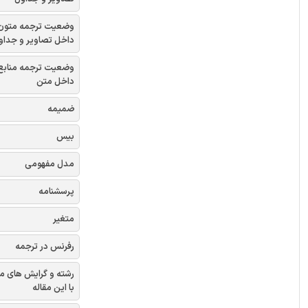
وضعیت ترجمه متون
داخل تصاویر و جداو
وضعیت ترجمه منابع
داخل متن
ضمیمه
بیس
مدل مفهومی
پرسشنامه
متغیر
رفرنس در ترجمه
رشته و گرایش های م
با این مقاله