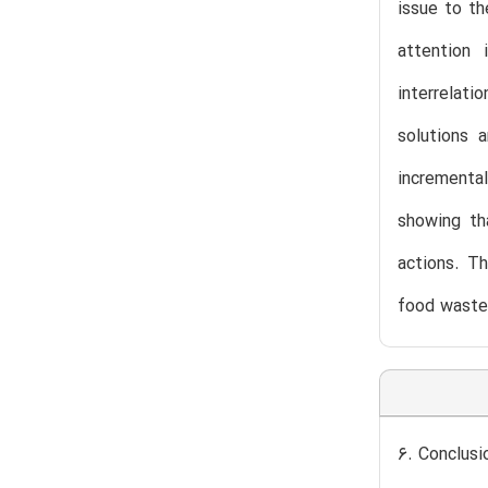
issue to th
attention 
interrelati
solutions 
incrementa
showing th
actions. T
food waste
6. Conclusi