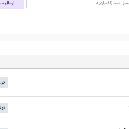
ارسال دی
توض
توض