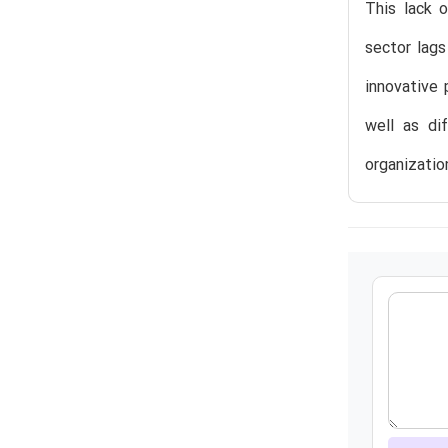
This lack 
sector lags
innovative
well as di
organizatio