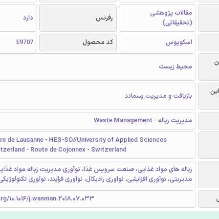
مقالات پژوهشی
رفرنس
دارد
(تحقیقاتی)
اسکوپوس
کد محصول
E9707
ن
محیط زیست
این
بازیافت و مدیریت پسماند
مدیریت زباله - Waste Management
ère de Lausanne - HES-SO//University of Applied Sciences
tzerland - Route de Cojonnex - Switzerland
زباله های مواد غذایی، صنعت سرویس غذا، نوآوری مدیریت زباله مواد غذای
مدیریتی، نوآوری افزایشی، نوآوری رادیکال، نوآوری فرآیند، نوآوری تکنولوژیکی
org/10.1016/j.wasman.2018.07.033