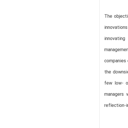
The objecti
innovation
innovatin
management
companies o
the downsid
few low- o
managers w
reflection-