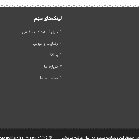
لینک‌های مهم
چهارشنبه‌های تخفیفی
رضایت و قبولی
وبلاگ
درباره ما
تماس با ما
یه حقوق این وبسایت متعلق به ایران عرضه می‌باشد.
© Copyrights - IranArze.ir - 1405