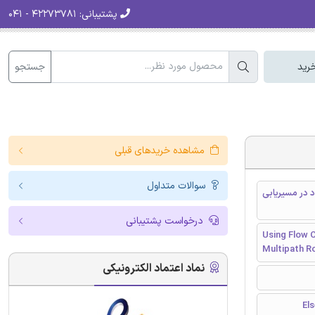
پشتیبانی:
۴۲۲۷۳۷۸۱ - ۰۴۱
جستجو
رید
مشاهده خریدهای قبلی
سوالات متداول
 در مسیریابی
درخواست پشتیبانی
Using Flow C
Multipath R
نماد اعتماد الکترونیکی