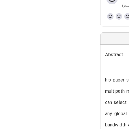
ست)
Abstract
his paper s
multipath 
can select 
any global
bandwidth a