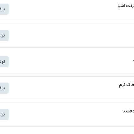
توض
توض
توض
خاک نرم
توض
دفمند
توض