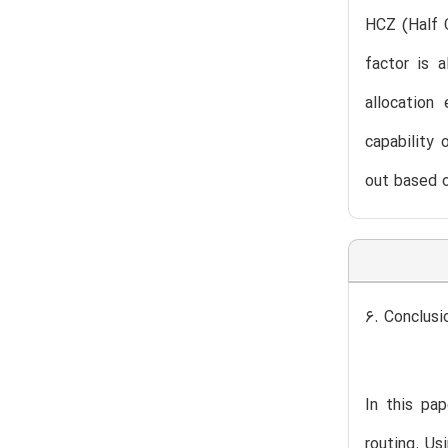
HCZ (Half C
factor is 
allocation
capability 
out based o
6. Conclusi
In this pa
routing. Us