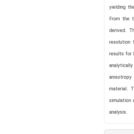
yielding th
From the t
derived. T
resolution
results fo
analyticall
anisotropy 
material. 
simulation 
analysis.