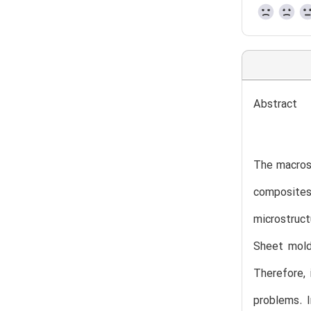
Abstract
The macrosc
composites
microstruct
Sheet mold
Therefore, 
problems. I