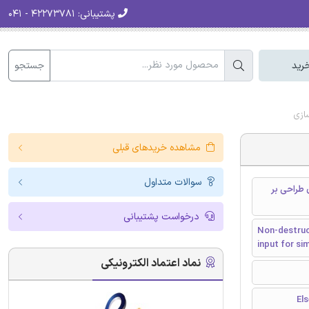
۴۲۲۷۳۷۸۱ - ۰۴۱
پشتیبانی:
جستجو
سبد
مشاهده خریدهای قبلی
سوالات متداول
خصوصیات غیر مخرب جهت گیر
درخواست پشتیبانی
Non-destruct
input for si
نماد اعتماد الکترونیکی