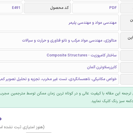
E491
کد محصول
PDF
ر
مهندسی مواد و مهندسی پلیمر
گرا
متالوژی، مهندسی مواد مرکب و نانو فناوری و حرارت و سیالات
ساختار کامپوزیت - Composite Structures
کایزرسلاوترن آلمان
واص مکانیکی، ناهمسانگردی، تست غیر مخرب، تجزیه و تحلیل تصویر کمی
 ترجمه این مقاله با کیفیت عالی و در کوتاه ترین زمان ممکن توسط مترجمین مجرب
عرضه؛ روی دکمه سبز رنگ ک
۰
وز امتیازی ثبت نشده است)