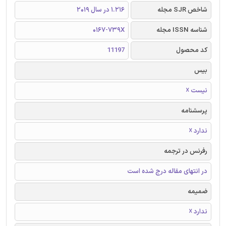
شاخص SJR مجله
1.216 در سال 2019
شناسه ISSN مجله
0167-739X
کد محصول
11197
بیس
نیست ☓
پرسشنامه
ندارد ☓
رفرنس در ترجمه
در انتهای مقاله درج شده است
ضمیمه
ندارد ☓