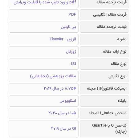
فرمت ترجمه مقاله
pdf و ورد تایپ شده با قابلیت ویرایش
فرمت مقاله انگلیسی
PDF
فونت ترجمه مقاله
بی نازنین
نشریه
الزویر - Elsevier
نوع ارائه مقاله
ژورنال
نوع مقاله
ISI
نوع نگارش
مقالات پژوهشی (تحقیقاتی)
ایمپکت فاکتور(IF) مجله
8.754 در سال 2019
پایگاه
اسکوپوس
شاخص H_index مجله
105 در سال 2020
شاخص Q یا Quartile
Q1 در سال 2019
(چارک)