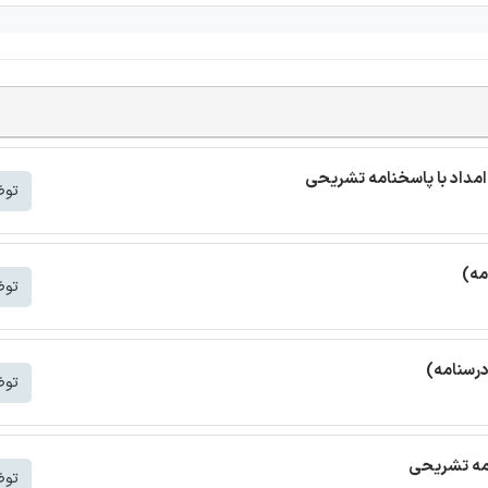
مداد با پاسخنامه تشریحی
توض
مه)
توض
درسنامه)
توض
امه تشریحی
توض