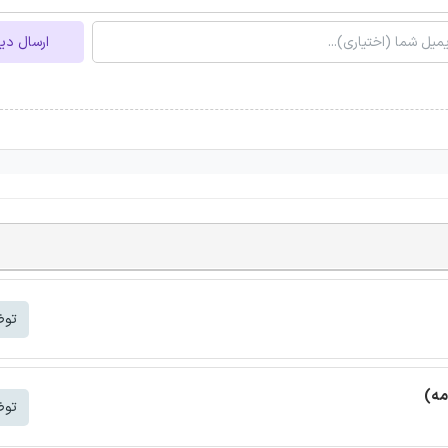
ارسال دی
توض
مه)
توض