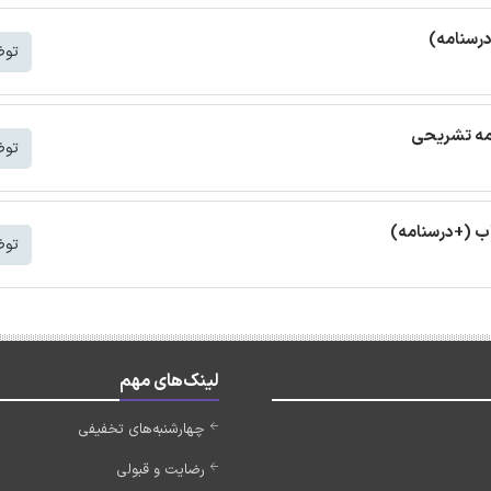
درسنامه)
توض
امه تشریحی
توض
ب (+درسنامه)
توض
لینک‌های مهم
چهارشنبه‌های تخفیفی
رضایت و قبولی