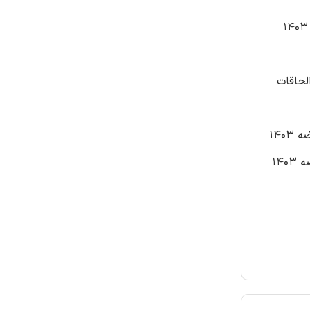
وب 1384/10/14 با اصلاحات و الحاقات