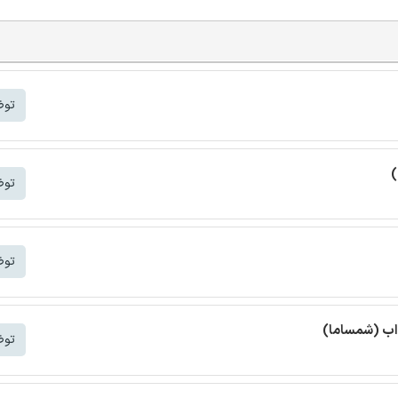
توض
)
توض
توض
واب (شمساما)
توض