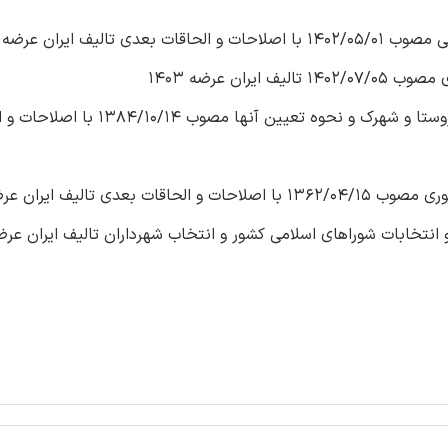
9 سوال قانون تعاریف محدوده و حریم شهر، روستا و شهرک و نحوه تعیین آنها مص