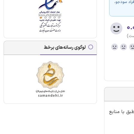
فراد سودجو،
۰.
ست)
لوگوی رسانه‌های برخط
بق با منابع