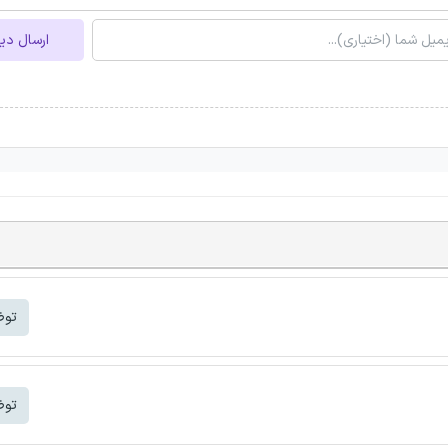
ارسال دی
توض
توض