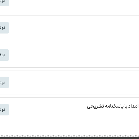
توض
توض
توض
توض
مداد با پاسخنامه تشریحی
توض