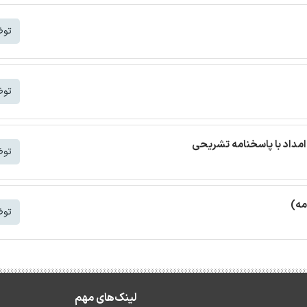
توض
توض
مداد با پاسخنامه تشریحی
توض
مه)
توض
لینک‌های مهم