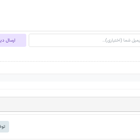
ارسال دی
توض