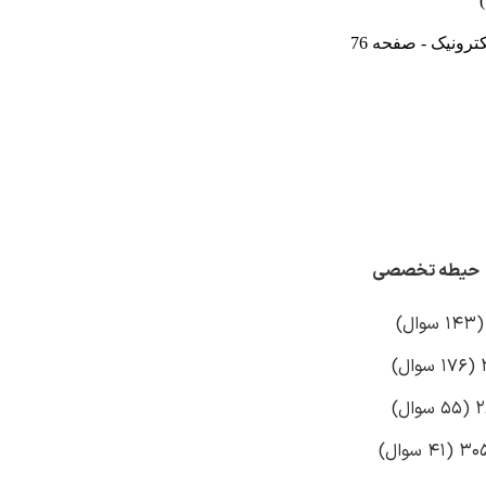
ترونیک - صفحه 76
حیطه تخصصی