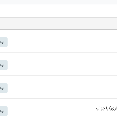
توض
توض
توض
اری) با جواب
توض