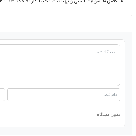
فصل 5
: سوالات ایمنی و بهداشت محیط کار {صفحه 114 - 166سوال}
بدون دیدگاه