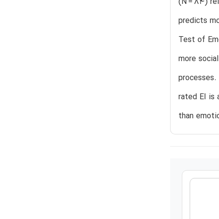
(N = 84) re
predicts mo
Test of Emo
more social
processes. 
rated EI is
than emotio