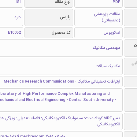
PDF
نوع مقاله
ISI
مقالات پژوهشی
رفرنس
دارد
(تحقیقاتی)
اسکوپوس
کد محصول
E10052
ن
مهندسی مکانیک
این
مکانیک سیالات
ارتباطات تحقیقاتی مکانیک - Mechanics Research Communications
aboratory of High Performance Complex Manufacturing and
chanical and Electrical Engineering - Central South University -
دمپر MRF کوتاه مدت؛ سیمولینک الکترومکانیکی؛ فاصله تعدیلی؛ ویژگی ها
الکترومکانیکی
org/10.1016/j.mechrescom.2018.07.010