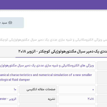
سبد خ
یسی ویژگی الکترومکانیکی و شبیه سازی عددی یک دمپر سیال مگنتورهولوژیکی کوچکتر - الز
دی یک دمپر سیال مگنتورهولوژیکی کوچکتر - الزویر 2018
ویژگی های الکترومکانیکی و شبیه سازی عددی یک دمپر سیال مگنتورهولوژی
nical characteristics and numerical simulation of a new smaller
logical fluid damper
0
صفحات مقاله انگلیسی
10
2018
نشریه
الزویر - Elsevier