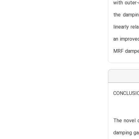
with outer
the dampin
linearly re
an improved
MRF damper 
CONCLUSI
The novel 
damping gap