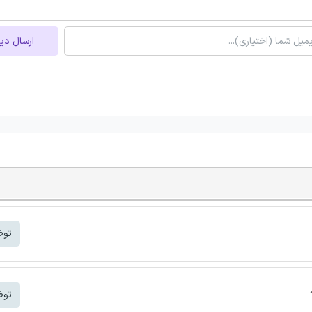
ارسال دی
توض
توض