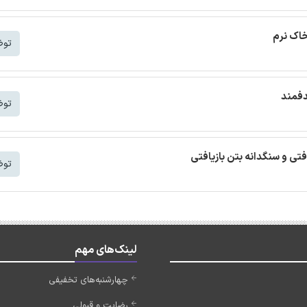
خاک نرم
توض
دفمند
توض
افتی و سنگدانه بتن بازیافتی
توض
لینک‌های مهم
چهارشنبه‌های تخفیفی
رضایت و قبولی