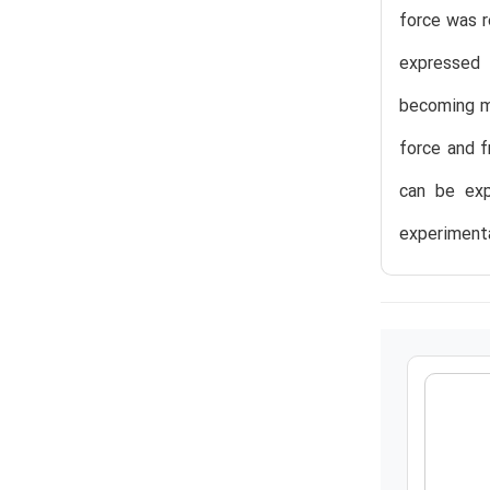
force was r
expressed 
becoming mo
force and 
can be exp
experimenta